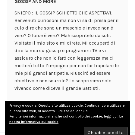
GOSSIP AND MORE
SNIEPO : IL GOSSIP SCHIETTO CHE ASPETTAVI.
Benvenuti curiosoni ma non vi sa di presa per il
culo dire che sono un maschio e invece non è
vero? O forse è vero? Mah scopritelo da soli.
Visitate il mio sito e mi direte. Mi occuperò di
dire la mia su gossip e programmi TV e vi
assicuro che non lo farò con leggerezza ma ci
metterò tutto l’impegno per non far trapelare le
mie più grandi antipatie. Riuscirò ad essere
obiettivo e non scurrile? Lo scopriremo solo
vivendo come diceva il grande Battisti.
Privacy e cookie: Questo sito utilizza cookie. Continuando a utilizzare
questo sito web, si accetta l’utilizzo dei cookie.
Per ulteriori informazioni, anche sul controllo dei cookie, leggi qui:
La
nostra informativa sui cookie
Blog su WordPress.com.
Non inviare le mie informazioni