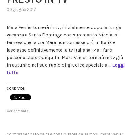
30 giugno 2017
,
posted
in
Mara Venier tornerà in tv, inizialmente dopo la lunga
gossip
,
vacanza a Santo Domingo con suo marito Nicola, si
reality
,
temeva che la zia Mara non tornasse più in Italia e
talent
show
lasciasse definitivamente la tv italiana. Ma i fans
possono stare tranquilli, Mara Venier tornerà in tv già
in autunno nel suo ruolo di giudice speciale a …
Leggi
tutto
CONDIVIDI:
Caricamento...
contrassegnato da tag
gossip
,
isola dei famosi
,
mara venier
,