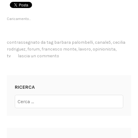
Caricamento...
contrassegnato da tag
barbara palombelli
,
canale5
,
cecilia
rodriguez
,
forum
,
francesco monte
,
lavoro
,
opinionista
,
tv
lascia un commento
RICERCA