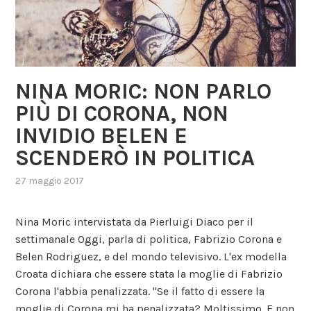
NINA MORIC: NON PARLO
PIÙ DI CORONA, NON
INVIDIO BELEN E
SCENDERÒ IN POLITICA
27 maggio 2017
,
posted
in
Nina Moric intervistata da Pierluigi Diaco per il
gossip
settimanale Oggi, parla di politica, Fabrizio Corona e
Belen Rodriguez, e del mondo televisivo. L'ex modella
Croata dichiara che essere stata la moglie di Fabrizio
Corona l'abbia penalizzata. "Se il fatto di essere la
moglie di Corona mi ha penalizzata? Moltissimo. E non