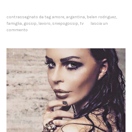
contrassegnato da tag
amore
,
argentina
,
belen rodriguez
,
famiglia
,
gossip
,
lavoro
,
sniepogossip
,
tv
lascia un
commento