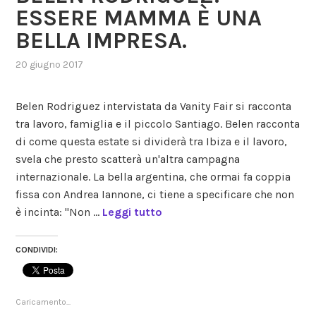
ESSERE MAMMA È UNA
BELLA IMPRESA.
20 giugno 2017
,
posted
in
Belen Rodriguez intervistata da Vanity Fair si racconta
belen
tra lavoro, famiglia e il piccolo Santiago. Belen racconta
rodriguez
,
di come questa estate si dividerà tra Ibiza e il lavoro,
gossip
svela che presto scatterà un'altra campagna
internazionale. La bella argentina, che ormai fa coppia
fissa con Andrea Iannone, ci tiene a specificare che non
è incinta: "Non …
Leggi tutto
CONDIVIDI:
Caricamento...