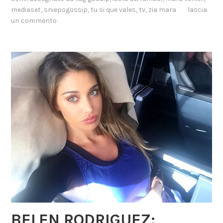
mediaset
,
sniepogossip
,
tu si que vales
,
tv
,
zia mara
lascia
un commento
BELEN RODRIGUEZ: