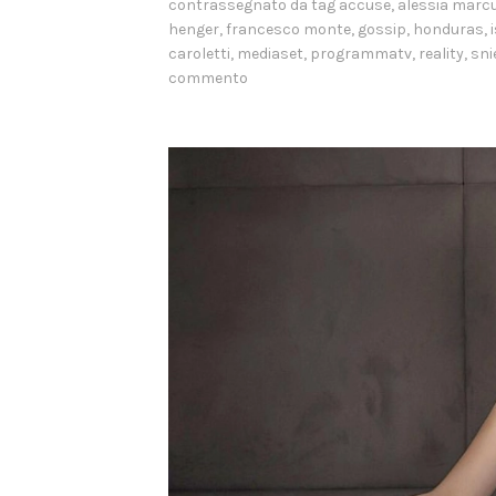
contrassegnato da tag
accuse
,
alessia marcu
henger
,
francesco monte
,
gossip
,
honduras
,
caroletti
,
mediaset
,
programmatv
,
reality
,
sni
commento