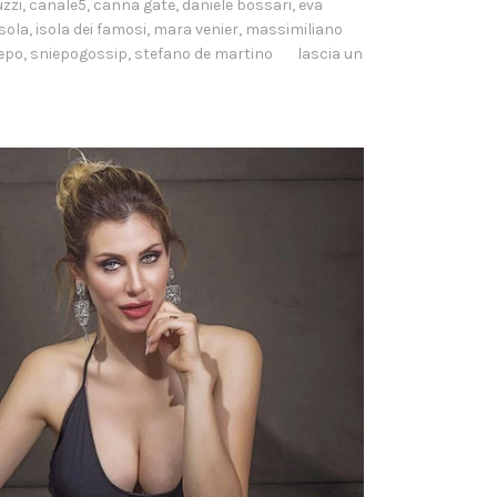
zzi
,
canale5
,
canna gate
,
daniele bossari
,
eva
isola
,
isola dei famosi
,
mara venier
,
massimiliano
epo
,
sniepogossip
,
stefano de martino
lascia un