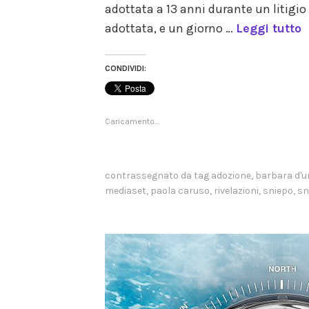
adottata a 13 anni durante un litigio
talk
adottata, e un giorno …
Leggi tutto
show
CONDIVIDI:
Caricamento...
contrassegnato da tag
adozione
,
barbara d'u
mediaset
,
paola caruso
,
rivelazioni
,
sniepo
,
sn