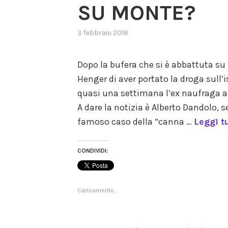
SU MONTE?
3 febbraio 2018
,
posted
in
Dopo la bufera che si è abbattuta s
gossip
,
Henger di aver portato la droga sull’
programma
televisivo
,
quasi una settimana l’ex naufraga abb
reality
A dare la notizia è Alberto Dandolo,
famoso caso della “canna …
Leggi t
CONDIVIDI:
Caricamento...