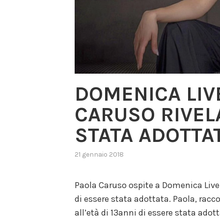
DOMENICA LIV
CARUSO RIVEL
STATA ADOTTAT
21 gennaio 2018
,
posted
in
Paola Caruso ospite a Domenica Live 
gossip
,
di essere stata adottata. Paola, racc
programma
televisivo
,
all’età di 13anni di essere stata adot
reality
,