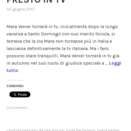
30 giugno 2017
,
posted
in
Mara Venier tornerà in tv, inizialmente dopo la lunga
gossip
,
vacanza a Santo Domingo con suo marito Nicola, si
reality
,
temeva che la zia Mara non tornasse più in Italia e
talent
show
lasciasse definitivamente la tv italiana. Ma i fans
possono stare tranquilli, Mara Venier tornerà in tv già
in autunno nel suo ruolo di giudice speciale a …
Leggi
tutto
CONDIVIDI:
Caricamento...
contrassegnato da tag
gossip
,
isola dei famosi
,
mara venier
,