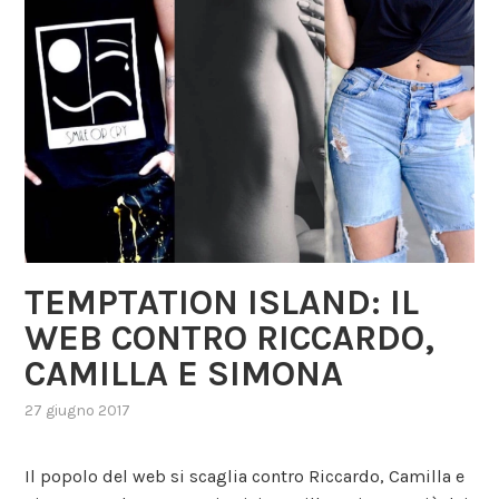
TEMPTATION ISLAND: IL
WEB CONTRO RICCARDO,
CAMILLA E SIMONA
27 giugno 2017
,
posted
in
Il popolo del web si scaglia contro Riccardo, Camilla e
gossip
,