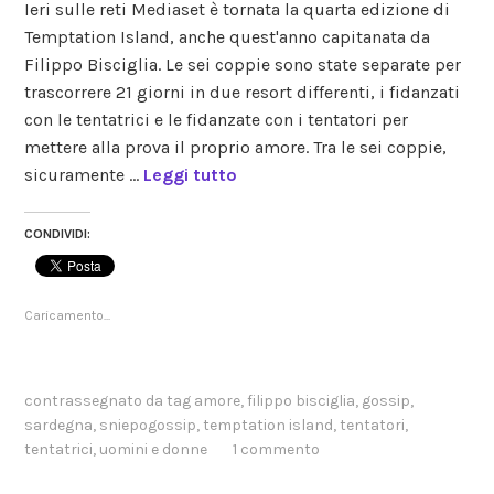
Ieri sulle reti Mediaset è tornata la quarta edizione di
gossip
,
Temptation Island, anche quest'anno capitanata da
reality
,
Filippo Bisciglia. Le sei coppie sono state separate per
uomini
e
trascorrere 21 giorni in due resort differenti, i fidanzati
donne
con le tentatrici e le fidanzate con i tentatori per
mettere alla prova il proprio amore. Tra le sei coppie,
sicuramente …
Leggi tutto
CONDIVIDI:
Caricamento...
contrassegnato da tag
amore
,
filippo bisciglia
,
gossip
,
sardegna
,
sniepogossip
,
temptation island
,
tentatori
,
tentatrici
,
uomini e donne
1 commento