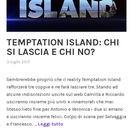
TEMPTATION ISLAND: CHI
SI LASCIA E CHI NO?
3 luglio 2017
,
posted
in
Sembrerebbe proprio che il reality Temptation Island
gossip
,
rafforzerà tre coppie e ne farà lasciare tre. Stando ad
reality
,
alcune indiscrezioni uscite sul web Camilla e Riccardo
uomini
e
usciranno insieme più uniti e innamorati che mai.
donne
Stesso lieto fine per Antonio e Veronica i due si amano
e usciranno insieme felici. Colpo di scena per Selvaggia
e Francesco, …
Leggi tutto