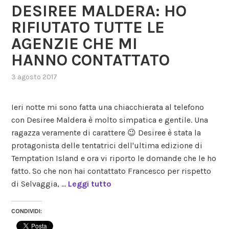
DESIREE MALDERA: HO
RIFIUTATO TUTTE LE
AGENZIE CHE MI
HANNO CONTATTATO
3 agosto 2017
,
posted
in
Ieri notte mi sono fatta una chiacchierata al telefono
gossip
,
con Desiree Maldera è molto simpatica e gentile. Una
reality
,
ragazza veramente di carattere 😉 Desiree è stata la
uomini
e
protagonista delle tentatrici dell'ultima edizione di
donne
Temptation Island e ora vi riporto le domande che le ho
fatto. So che non hai contattato Francesco per rispetto
di Selvaggia, …
Leggi tutto
CONDIVIDI: