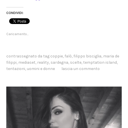
donne
CONDIVIDI:
Caricamento...
contrassegnato da tag
coppie
,
falò
,
filippo bisciglia
,
maria de
filippi
,
mediaset
,
reality
,
sardegna
,
scelte
,
temptation island
,
tentazioni
,
uomini e donne
lascia un commento