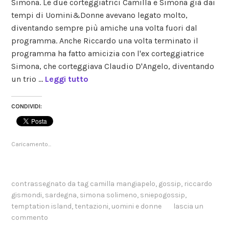
Simona. Le due corteggiatrici Camilla e Simona già dai
reality
tempi di Uomini&Donne avevano legato molto,
diventando sempre più amiche una volta fuori dal
programma. Anche Riccardo una volta terminato il
programma ha fatto amicizia con l'ex corteggiatrice
Simona, che corteggiava Claudio D'Angelo, diventando
un trio …
Leggi tutto
CONDIVIDI:
Caricamento...
contrassegnato da tag
camilla mangiapelo
,
gossip
,
riccardo
gismondi
,
sardegna
,
simona solimeno
,
sniepogossip
,
temptation island
,
tentazioni
,
uomini e donne
lascia un
commento