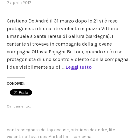
2 aprile 2017
,
posted
in
Cristiano De André il 31 marzo dopo le 21 si è reso
gossip
protagonista di una lite violenta in piazza Vittorio
Emanuele a Santa Teresa di Gallura (Sardegna). Il
cantante si trovava in compagnia della giovane
compagna Ottavia Pojaghi Bettoni, quando si è reso
protagonista di uno scontro violento con la compagna,
i due visibilmente su di …
Leggi tutto
CONDIVIDI:
Caricamento...
contrassegnato da tag
accuse
,
cristiano de andrè
,
lite
violenta
,
ottavia pojaghi bettoni
,
sardegna
,