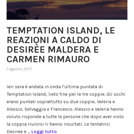
TEMPTATION ISLAND, LE
REAZIONI A CALDO DI
DESIRÈE MALDERA E
CARMEN RIMAURO
1 agosto 2017
,
posted
in
Ieri sera è andata in onda l'ultima puntata di
gossip
,
Temptation Island, lieto fine per le tre coppie. Gli occhi
maria
erano puntati soprattutto su due coppie, Valeria e
de
filippi
,
Alessio, Selvaggia e Francesco. Alessio e Valeria hanno
reality
,
voluto risponde a tutte le persone che dopo aver visto
uomini
la coppia riunirsi li hanno insultati. Le tentatrici
e
Desiree e …
Leggi tutto