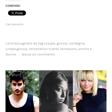
CONDIVIDI:
Caricamento...
contrassegnato da tag
coppie
,
gossip
,
sardegna
,
sniepogossip
,
temptation island
,
tentazioni
,
uomini e
donne
lascia un commento