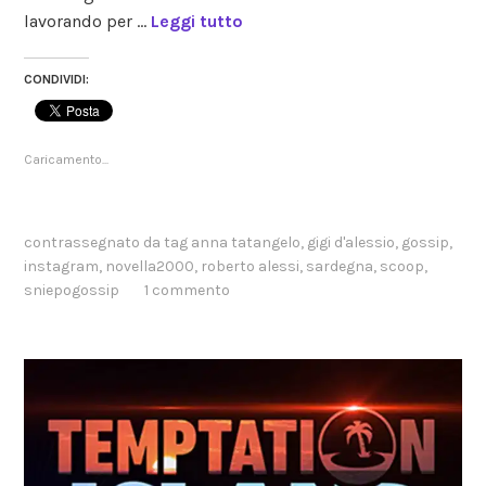
lavorando per …
Leggi tutto
CONDIVIDI:
Caricamento...
contrassegnato da tag
anna tatangelo
,
gigi d'alessio
,
gossip
,
instagram
,
novella2000
,
roberto alessi
,
sardegna
,
scoop
,
sniepogossip
1 commento