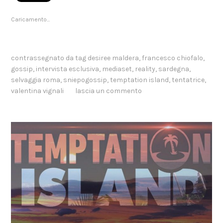
Caricamento...
contrassegnato da tag
desiree maldera
,
francesco chiofalo
,
gossip
,
intervista esclusiva
,
mediaset
,
reality
,
sardegna
,
selvaggia roma
,
sniepogossip
,
temptation island
,
tentatrice
,
valentina vignali
lascia un commento