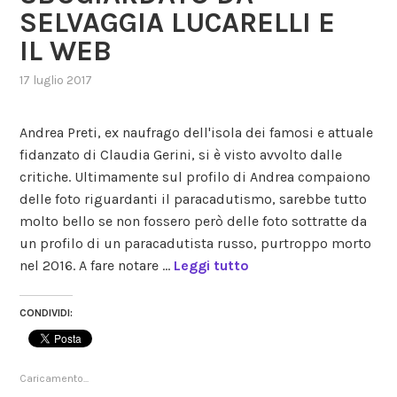
SELVAGGIA LUCARELLI E
IL WEB
17 luglio 2017
,
posted
in
Andrea Preti, ex naufrago dell'isola dei famosi e attuale
gossip
,
fidanzato di Claudia Gerini, si è visto avvolto dalle
reality
critiche. Ultimamente sul profilo di Andrea compaiono
delle foto riguardanti il paracadutismo, sarebbe tutto
molto bello se non fossero però delle foto sottratte da
un profilo di un paracadutista russo, purtroppo morto
nel 2016. A fare notare …
Leggi tutto
CONDIVIDI:
Caricamento...