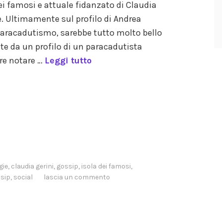
dei famosi e attuale fidanzato di Claudia
che. Ultimamente sul profilo di Andrea
paracadutismo, sarebbe tutto molto bello
tte da un profilo di un paracadutista
are notare …
Leggi tutto
gie
,
claudia gerini
,
gossip
,
isola dei famosi
,
sip
,
social
lascia un commento