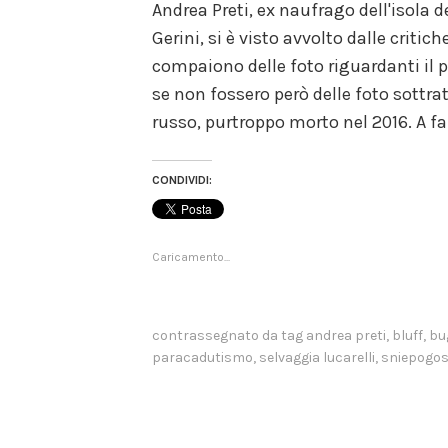
Andrea Preti, ex naufrago dell'isola 
gossip
,
Gerini, si è visto avvolto dalle criti
reality
compaiono delle foto riguardanti il 
se non fossero però delle foto sottra
russo, purtroppo morto nel 2016. A f
CONDIVIDI:
Caricamento...
contrassegnato da tag
andrea preti
,
bluff
,
bu
paracadutismo
,
selvaggia lucarelli
,
sniepogos