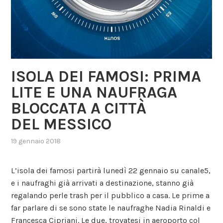
ISOLA DEI FAMOSI: PRIMA
LITE E UNA NAUFRAGA
BLOCCATA A CITTÀ
DEL MESSICO
19 gennaio 2018
,
posted
in
L’isola dei famosi partirà lunedì 22 gennaio su canale5,
gossip
,
e i naufraghi già arrivati a destinazione, stanno già
programma
regalando perle trash per il pubblico a casa. Le prime a
televisivo
,
reality
far parlare di se sono state le naufraghe Nadia Rinaldi e
Francesca Cipriani. Le due, trovatesi in aeroporto col