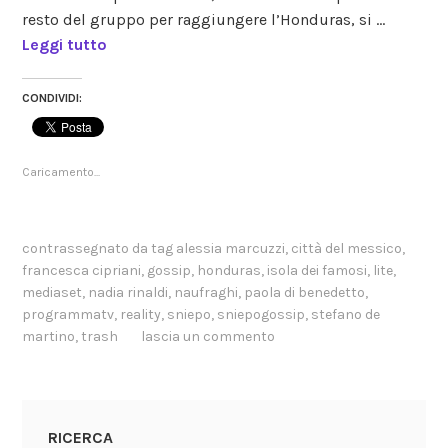
resto del gruppo per raggiungere l’Honduras, si …
Leggi tutto
CONDIVIDI:
Caricamento...
contrassegnato da tag
alessia marcuzzi
,
città del messico
,
francesca cipriani
,
gossip
,
honduras
,
isola dei famosi
,
lite
,
mediaset
,
nadia rinaldi
,
naufraghi
,
paola di benedetto
,
programmatv
,
reality
,
sniepo
,
sniepogossip
,
stefano de
martino
,
trash
lascia un commento
RICERCA