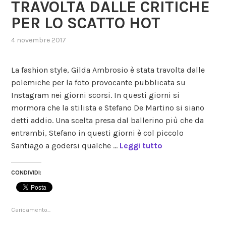
TRAVOLTA DALLE CRITICHE
PER LO SCATTO HOT
4 novembre 2017
,
posted
in
La fashion style, Gilda Ambrosio è stata travolta dalle
gossip
,
polemiche per la foto provocante pubblicata su
moda
Instagram nei giorni scorsi. In questi giorni si
mormora che la stilista e Stefano De Martino si siano
detti addio. Una scelta presa dal ballerino più che da
entrambi, Stefano in questi giorni è col piccolo
Santiago a godersi qualche …
Leggi tutto
CONDIVIDI:
Caricamento...