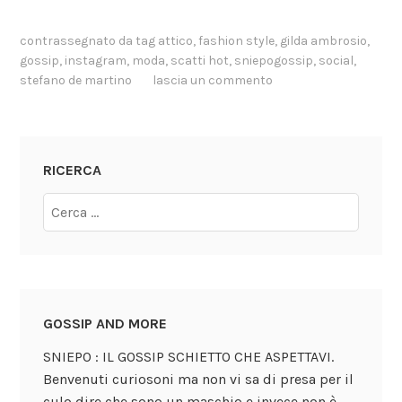
contrassegnato da tag
attico
,
fashion style
,
gilda ambrosio
,
gossip
,
instagram
,
moda
,
scatti hot
,
sniepogossip
,
social
,
stefano de martino
lascia un commento
RICERCA
GOSSIP AND MORE
SNIEPO : IL GOSSIP SCHIETTO CHE ASPETTAVI.
Benvenuti curiosoni ma non vi sa di presa per il
culo dire che sono un maschio e invece non è